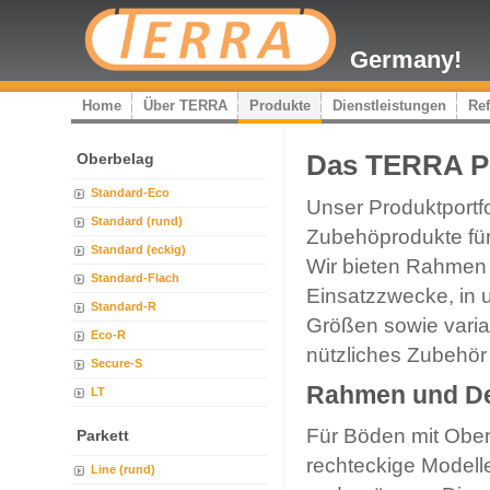
Germany!
Home
Über TERRA
Produkte
Dienstleistungen
Re
Oberbelag
Das TERRA P
Standard-Eco
Unser Produktportfol
Standard (rund)
Zubehöprodukte fü
Standard (eckig)
Wir bieten Rahmen 
Standard-Flach
Einsatzzwecke, in 
Standard-R
Größen sowie varia
Eco-R
nützliches Zubehö
Secure-S
Rahmen und De
LT
Für Böden mit Ober
Parkett
rechteckige Modell
Line (rund)