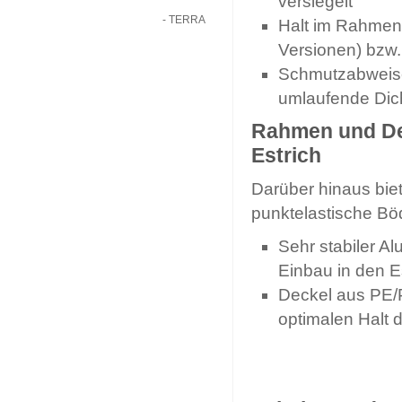
versiegelt
- TERRA
Halt im Rahmen
Versionen) bzw
Schmutzabweise
umlaufende Dic
Rahmen und Dec
Estrich
Darüber hinaus biet
punktelastische Böd
Sehr stabiler A
Einbau in den E
Deckel aus PE/P
optimalen Halt 