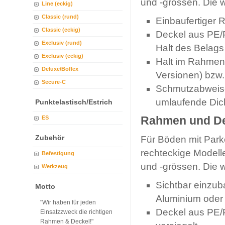
und -grössen. Die 
Line (eckig)
Classic (rund)
Einbaufertiger
Classic (eckig)
Deckel aus PE/P
Exclusiv (rund)
Halt des Belags
Exclusiv (eckig)
Halt im Rahmen
Deluxe/Boflex
Versionen) bzw
Secure-C
Schmutzabweise
umlaufende Dic
Punktelastisch/Estrich
Rahmen und Dec
ES
Zubehör
Für Böden mit Parke
rechteckige Modell
Befestigung
und -grössen. Die 
Werkzeug
Sichtbar einzu
Motto
Aluminium oder 
"Wir haben für jeden
Deckel aus PE/P
Einsatzzweck die richtigen
Rahmen & Deckel!"