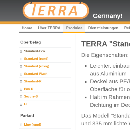
Germany!
Home
Über TERRA
Produkte
Dienstleistungen
Re
Oberbelag
TERRA "Stan
Standard-Eco
Die Eigenschaften:
Standard (rund)
Leichter, einba
Standard (eckig)
aus Aluminium
Standard-Flach
Deckel aus PE/P
Standard-R
Oberfläche für 
Eco-R
Halt im Rahmen
Secure-S
Dichtung im De
LT
Das Modell "Standa
Parkett
und 335 mm lichte W
Line (rund)