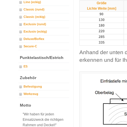
Line (eckig)
Größe
Lichte Weite [mm]
Classic (rund)
90
Classic (eckig)
130
Exclusiv (rund)
180
220
Exclusiv (eckig)
285
Deluxe/Boflex
335
Secure-C
Anhand der unten d
Punktelastisch/Estrich
erkennen und für I
ES
Zubehör
Befestigung
Werkzeug
Motto
"Wir haben für jeden
Einsatzzweck die richtigen
Rahmen und Deckel!"