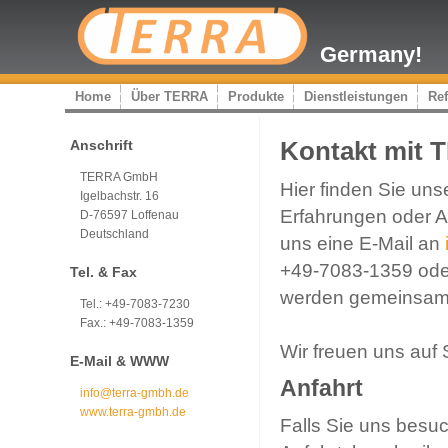
Germany!
Home
Über TERRA
Produkte
Dienstleistungen
Re
Anschrift
Kontakt mit
TERRA GmbH
Hier finden Sie uns
Igelbachstr. 16
Erfahrungen oder A
D-76597 Loffenau
Deutschland
uns eine E-Mail an
+49-7083-1359 oder
Tel. & Fax
werden gemeinsam e
Tel.: +49-7083-7230
Fax.: +49-7083-1359
Wir freuen uns auf 
E-Mail & WWW
Anfahrt
info@terra-gmbh.de
www.terra-gmbh.de
Falls Sie uns besu